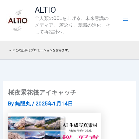
内
ALTIO
容
全人類のQOLを上げる、未来意識の
を
メディア。 若返り、意識の進化、そ
ス
して再設計へ。
キ
ッ
~ ※この記事はプロモーションを含みます。
プ
桜夜景花筏アイキャッチ
By
無限丸
/
2025年1月14日