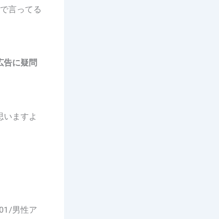
告で言ってる
広告に疑問
思いますよ
。
21/01/男性ア