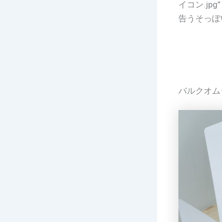
イコン.jpg”
告うそっぽいよ
バルクオム