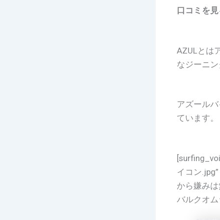
口コミを見
AZULと
なジーニン
アズールバ
ています。
[surfing_v
イコン.jpg”
から嫌みは無いね
バルクオム