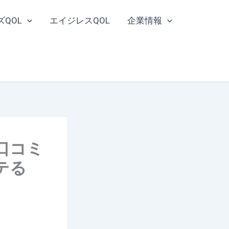
ズQOL
エイジレスQOL
企業情報
口コミ
テる