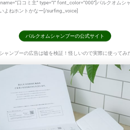
 name=”口コミ主” type=”l” font_color=”000″]バルク
ねホントかなー[/surfing_voice]
バルクオムシャンプーの公式サイト
シャンプーの広告は嘘を検証！怪しいので実際に使ってみ