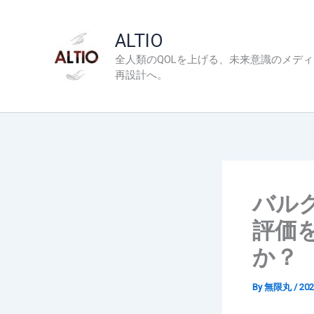
内
容
ALTIO
を
全人類のQOLを上げる、未来意識のメデ
ス
再設計へ。
キ
ッ
プ
バル
評価
か？
By
無限丸
/
20