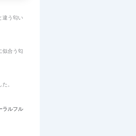
と違う匂い
に似合う匂
した。
ーラルフル