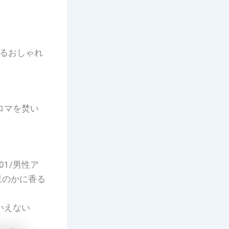
あるおしゃれ
ロマを焚い
21/01/男性ア
がりはほのかに香る
いえない