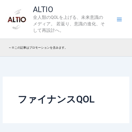
内
ALTIO
容
全人類のQOLを上げる、未来意識の
を
メディア。 若返り、意識の進化、そ
ス
して再設計へ。
キ
ッ
~ ※この記事はプロモーションを含みます。
プ
ファイナンスQOL