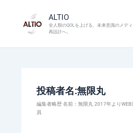
内
容
ALTIO
を
全人類のQOLを上げる、未来意識のメデ
ス
再設計へ。
キ
ッ
プ
投稿者名:無限丸
編集者略歴 名前：無限丸 2017年よりW
員