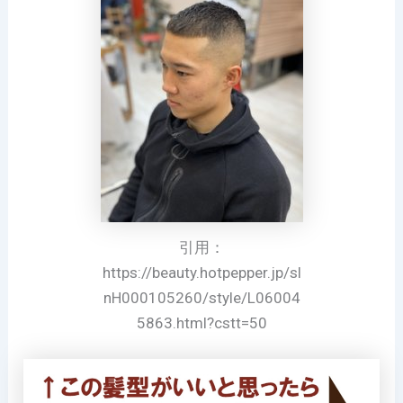
引用：
https://beauty.hotpepper.jp/sl
nH000105260/style/L06004
5863.html?cstt=50