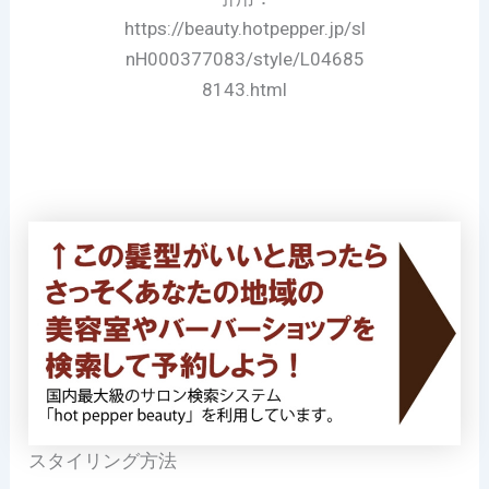
https://beauty.hotpepper.jp/sl
nH000377083/style/L04685
8143.html
スタイリング方法