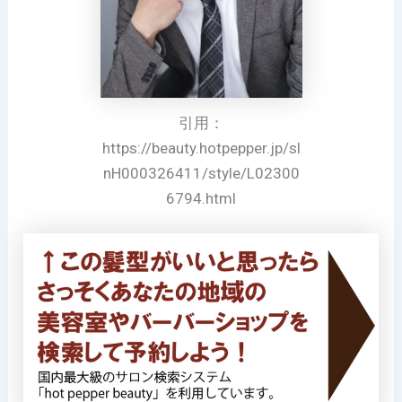
引用：
https://beauty.hotpepper.jp/sl
nH000326411/style/L02300
6794.html