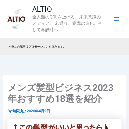
内
ALTIO
容
全人類のQOLを上げる、未来意識の
を
メディア。 若返り、意識の進化、そ
ス
して再設計へ。
キ
ッ
~ ※この記事はプロモーションを含みます。
プ
メンズ髪型ビジネス2023
年おすすめ18選を紹介
By
無限丸
/
2020年4月2日