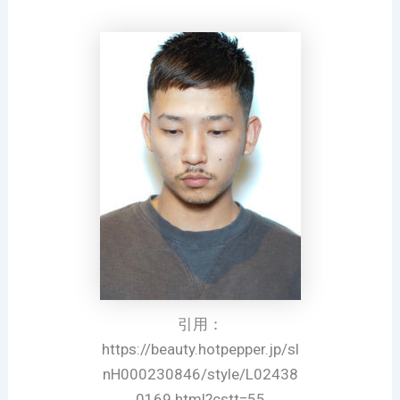
引用：
https://beauty.hotpepper.jp/sl
nH000230846/style/L02438
0169.html?cstt=55