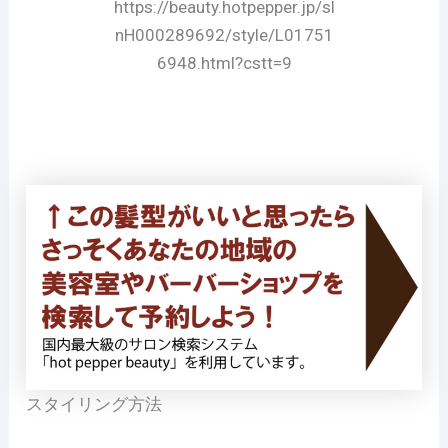
https://beauty.hotpepper.jp/sl
nH000289692/style/L01751
6948.html?cstt=9
スタイリング方法