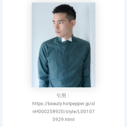
引用：
https://beauty.hotpepper.jp/sl
nH000258920/style/L00107
5929.html