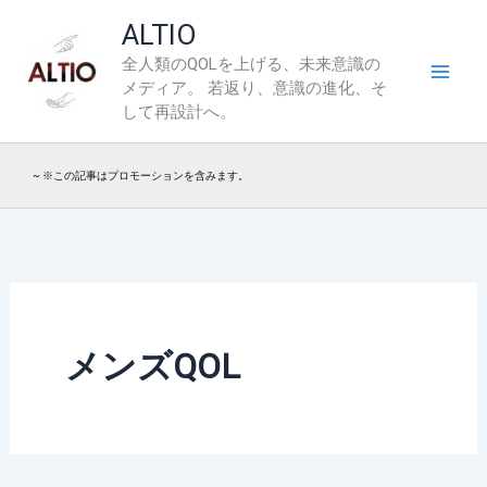
内
ALTIO
容
全人類のQOLを上げる、未来意識の
を
メディア。 若返り、意識の進化、そ
ス
して再設計へ。
キ
ッ
~ ※この記事はプロモーションを含みます。
プ
メンズQOL