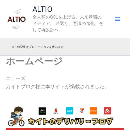
内
ALTIO
容
全人類のQOLを上げる、未来意識の
を
メディア。 若返り、意識の進化、そ
ス
して再設計へ。
キ
ッ
~ ※この記事はプロモーションを含みます。
プ
ホームページ
ニューズ
カイトブログ様に本サイトが掲載されました。