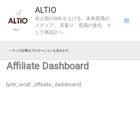
内
ALTIO
容
全人類のQOLを上げる、未来意識の
を
メディア。 若返り、意識の進化、そ
ス
して再設計へ。
キ
ッ
~ ※この記事はプロモーションを含みます。
プ
Affiliate Dashboard
[yith_wcaf_affiliate_dashboard]