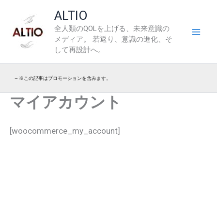
内
ALTIO
容
全人類のQOLを上げる、未来意識の
を
メディア。 若返り、意識の進化、そ
ス
して再設計へ。
キ
ッ
~ ※この記事はプロモーションを含みます。
プ
マイアカウント
[woocommerce_my_account]