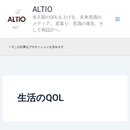
内
ALTIO
容
全人類のQOLを上げる、未来意識の
を
メディア。 若返り、意識の進化、そ
ス
して再設計へ。
キ
ッ
~ ※この記事はプロモーションを含みます。
プ
生活のQOL