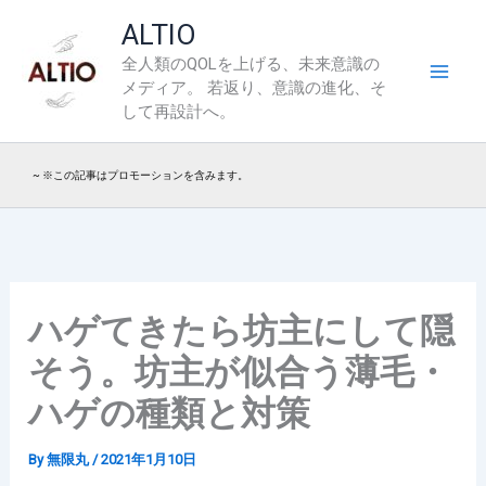
内
ALTIO
容
全人類のQOLを上げる、未来意識の
を
メディア。 若返り、意識の進化、そ
ス
して再設計へ。
キ
ッ
~ ※この記事はプロモーションを含みます。
プ
ハゲてきたら坊主にして隠
そう。坊主が似合う薄毛・
ハゲの種類と対策
By
無限丸
/
2021年1月10日