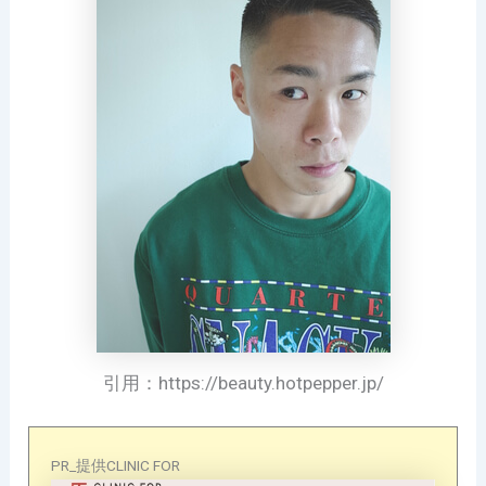
引用：https://beauty.hotpepper.jp/
PR_提供CLINIC FOR