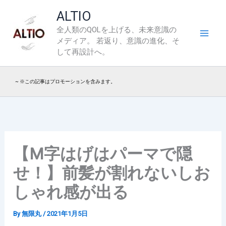
内
ALTIO
容
全人類のQOLを上げる、未来意識の
を
メディア。 若返り、意識の進化、そ
ス
して再設計へ。
キ
ッ
~ ※この記事はプロモーションを含みます。
プ
【M字はげはパーマで隠
せ！】前髪が割れないしお
しゃれ感が出る
By
無限丸
/
2021年1月5日