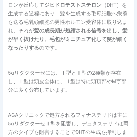
ロンが反応して
ジヒドロテストステロン
（DHT）を
生成する過程にあり、髪を生成する毛母細胞へ栄養
を送る毛乳頭細胞の男性ホルモン受容体に取り込ま
れ、それが
髪の成長期が短縮される信号を出し、髪
が早く抜けたり、毛包がミニチュア化して髪が細く
なったりする
のです。
5αリダクターゼには、Ⅰ型とⅡ型の2種類が存在
し、Ⅰ型は頭皮全体に、Ⅱ型は特に頭頂部やM字部
分に多く分布しています。
AGAクリニックで処方されるフィナステリドは主に
5αリダクターゼⅡ型を阻害し、デュタステリドは両
方のタイプを阻害することでDHTの生成を抑制しま