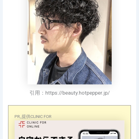
引用：https://beauty.hotpepper.jp/
PR_提供CLINIC FOR