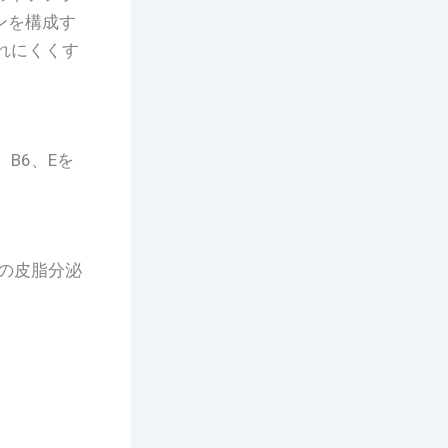
ンを構成す
れにくくす
B6、Eを
皮の皮脂分泌