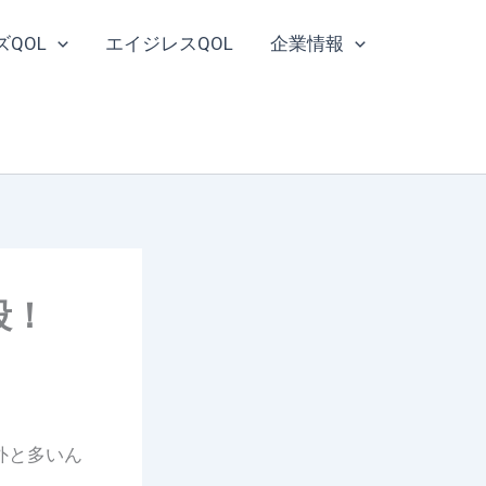
ズQOL
エイジレスQOL
企業情報
段！
外と多いん