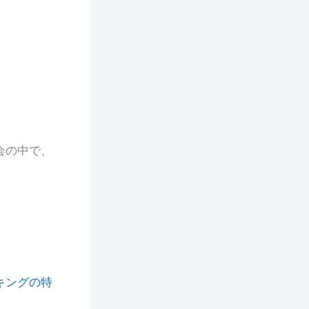
。
会の中で、
キングの特