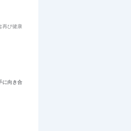
は再び健康
手に向き合
。