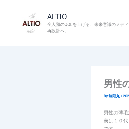
内
容
ALTIO
を
全人類のQOLを上げる、未来意識のメデ
ス
再設計へ。
キ
ッ
プ
男性
By
無限丸
/
20
男性の薄毛
実は１０代
です。