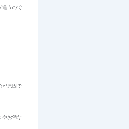
が違うので
のが原因で
コやお酒な