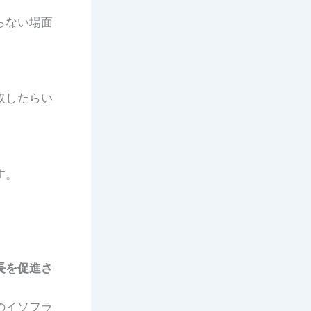
らない場面
取したらい
す。
長を促進さ
のイソフラ